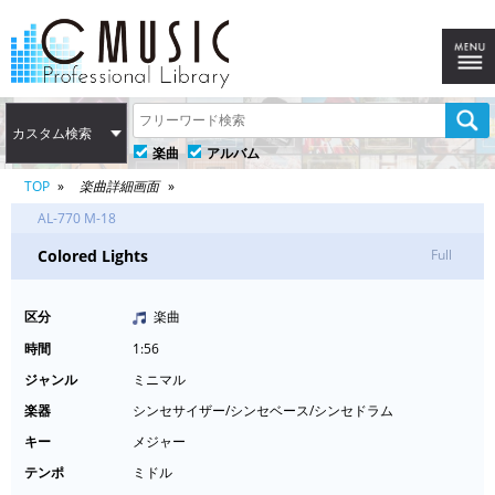
カスタム検索
楽曲
アルバム
TOP
楽曲詳細画面
AL-770 M-18
Colored Lights
Full
区分
楽曲
時間
1:56
ジャンル
ミニマル
楽器
シンセサイザー/シンセベース/シンセドラム
キー
メジャー
テンポ
ミドル