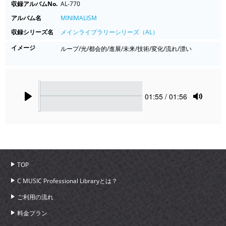
収録アルバムNo.
AL-770
アルバム名
MINIMALISM
収録シリーズ名
メインライブラリーシリーズ（AL）
イメージ
ループ/光/都会的/進展/未来/技術/変化/流れ/漂い
Seek
Current
01:55
/ 01:56
time
Play
Toggle
Mute
TOP
C MUSIC Professional Libraryとは？
ご利用の流れ
料金プラン