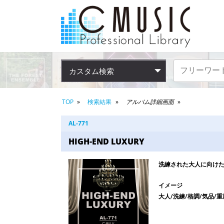
カスタム検索
TOP
検索結果
アルバム詳細画面
AL-771
HIGH-END LUXURY
洗練された大人に向け
イメージ
大人/洗練/格調/気品/重