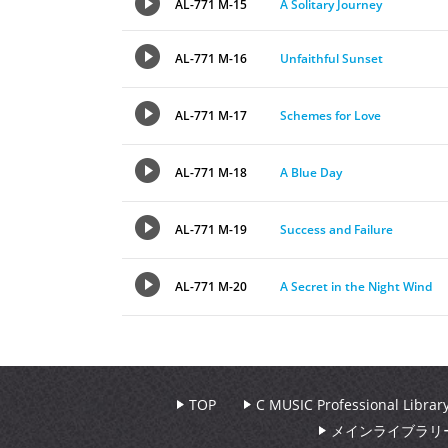
AL-771 M-15
A Solitary Journey
AL-771 M-16
Unfaithful Sunset
AL-771 M-17
Schemes for Love
AL-771 M-18
A Blue Day
AL-771 M-19
Success and Failure
AL-771 M-20
A Secret in the Night Wind
TOP
C MUSIC Professional Libr
メインライブラリ