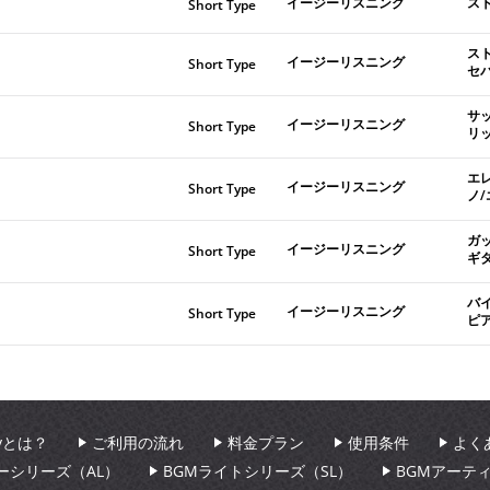
イージーリスニング
ス
Short Type
ス
イージーリスニング
Short Type
セ
サ
イージーリスニング
Short Type
リ
エ
イージーリスニング
Short Type
ノ
ガ
イージーリスニング
Short Type
ギ
バ
イージーリスニング
Short Type
ピ
aryとは？
ご利用の流れ
料金プラン
使用条件
よく
ーシリーズ（AL）
BGMライトシリーズ（SL）
BGMアーテ