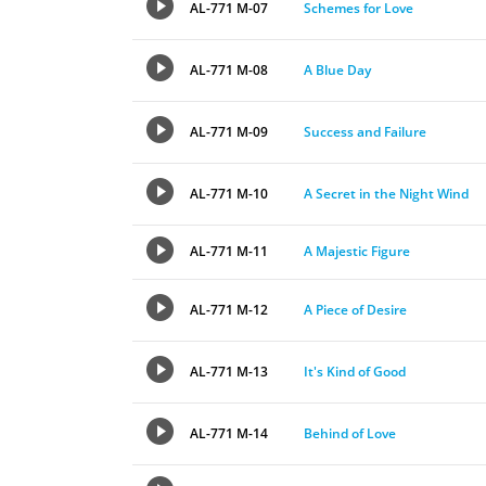
AL-771 M-07
Schemes for Love
AL-771 M-08
A Blue Day
AL-771 M-09
Success and Failure
AL-771 M-10
A Secret in the Night Wind
AL-771 M-11
A Majestic Figure
AL-771 M-12
A Piece of Desire
AL-771 M-13
It's Kind of Good
AL-771 M-14
Behind of Love