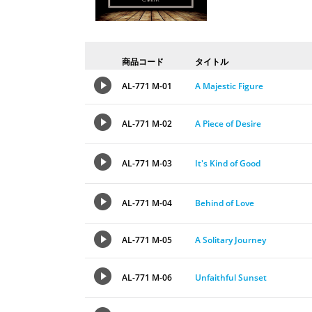
商品コード
タイトル
AL-771 M-01
A Majestic Figure
AL-771 M-02
A Piece of Desire
AL-771 M-03
It's Kind of Good
AL-771 M-04
Behind of Love
AL-771 M-05
A Solitary Journey
AL-771 M-06
Unfaithful Sunset