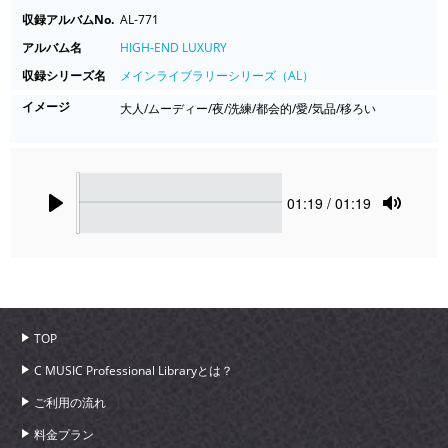
収録アルバムNo.
AL-771
アルバム名
HIGH-END LUXURY
収録シリーズ名
メインライブラリーシリーズ（AL）
イメージ
大人/ムーディー/夜/洗練/都会的/愛/気品/移ろい
Seek
Current
01:19
/ 01:19
time
Play
Toggle
Mute
TOP
C MUSIC Professional Libraryとは？
ご利用の流れ
料金プラン