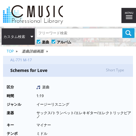
カスタム検索
楽曲
アルバム
TOP
楽曲詳細画面
AL-771 M-17
Schemes for Love
Short Type
区分
楽曲
時間
1:19
ジャンル
イージーリスニング
楽器
サックス/トランペット/エレキギター/エレクトリックピア
ノ
キー
マイナー
テンポ
ミドル