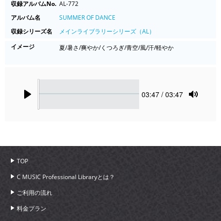
収録アルバムNo.
AL-772
アルバム名
SUMMER OF DANCE
収録シリーズ名
メインライブラリーシリーズ（AL）
イメージ
夏/暑さ/爽やか/くつろぎ/青空/風/汗/軽やか
Seek
Current
03:47
/ 03:47
time
Play
Toggle
Mute
TOP
C MUSIC Professional Libraryとは？
ご利用の流れ
料金プラン