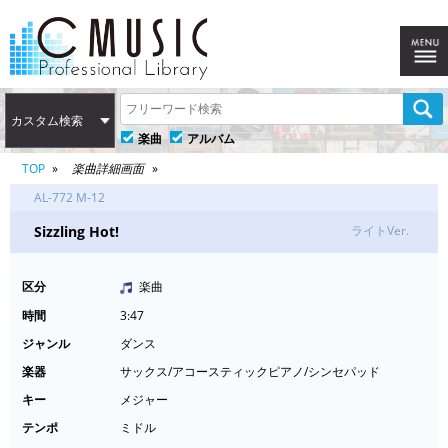
カスタム検索
楽曲
アルバム
TOP
楽曲詳細画面
AL-772 M-12
Sizzling Hot!
ライトVer.
区分
楽曲
時間
3:47
ジャンル
ダンス
楽器
サックス/アコースティックピアノ/シンセパッド
キー
メジャー
テンポ
ミドル