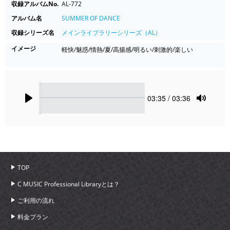
収録アルバムNo.
AL-772
アルバム名
SUMMER OF DANCE
収録シリーズ名
メインライブラリーシリーズ（AL）
イメージ
軽快/魅惑/情熱/夏/高揚感/明るい/刺激的/楽しい
Seek
Current
03:35
/ 03:36
time
Play
Toggle
Mute
TOP
C MUSIC Professional Libraryとは？
ご利用の流れ
料金プラン