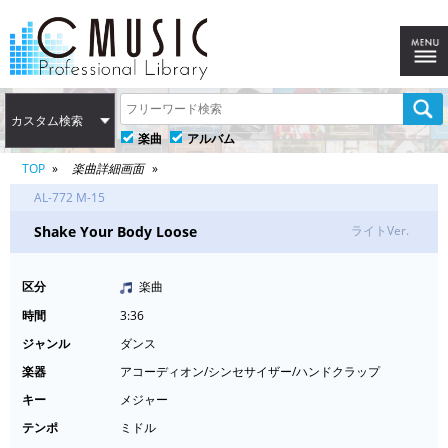
カスタム検索
楽曲
アルバム
TOP
楽曲詳細画面
AL-772 M-15
Shake Your Body Loose
ライトVer.
区分
楽曲
時間
3:36
ジャンル
ダンス
楽器
アコーディオン/シンセサイザー/ハンドクラップ
キー
メジャー
テンポ
ミドル