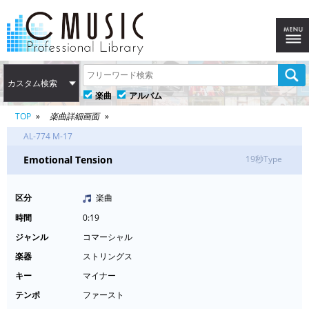
カスタム検索
楽曲
アルバム
TOP
楽曲詳細画面
AL-774 M-17
Emotional Tension
19秒Type
区分
楽曲
時間
0:19
ジャンル
コマーシャル
楽器
ストリングス
キー
マイナー
テンポ
ファースト