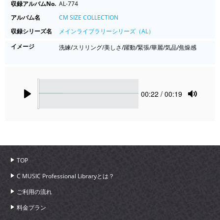
収録アルバムNo.
AL-774
アルバム名
CM SIZE COLLECTION
収録シリーズ名
メインライブラリーシリーズ（AL）
イメージ
洗練/スリリング/美しさ/躍動/緊張/華麗/気品/焦燥感
Seek
Current
00:22
/ 00:19
time
Play
Toggle
Mute
TOP
C MUSIC Professional Libraryとは？
ご利用の流れ
料金プラン