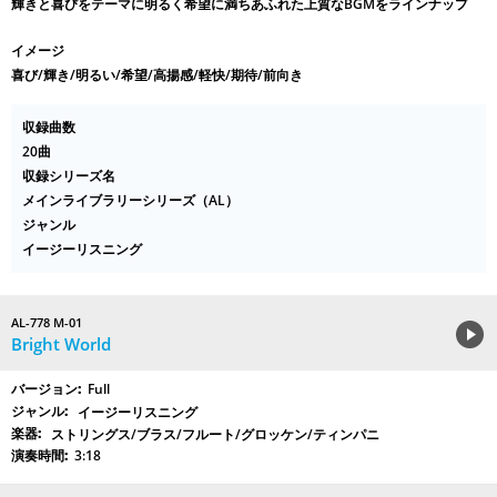
輝きと喜びをテーマに明るく希望に満ちあふれた上質なBGMをラインナップ
イメージ
喜び/輝き/明るい/希望/高揚感/軽快/期待/前向き
収録曲数
20曲
収録シリーズ名
メインライブラリーシリーズ（AL）
ジャンル
イージーリスニング
AL-778 M-01
Bright World
Full
イージーリスニング
ストリングス/ブラス/フルート/グロッケン/ティンパニ
3:18