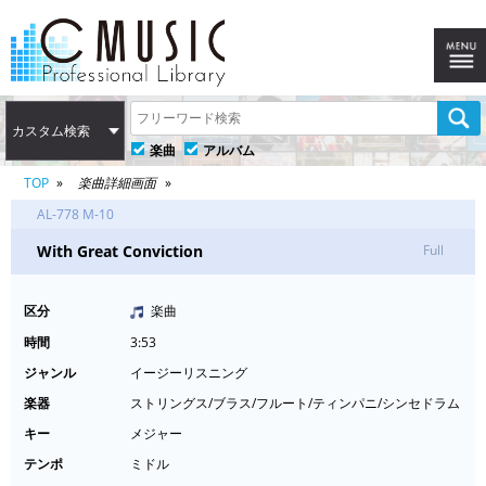
カスタム検索
楽曲
アルバム
TOP
楽曲詳細画面
AL-778 M-10
With Great Conviction
Full
区分
楽曲
時間
3:53
ジャンル
イージーリスニング
楽器
ストリングス/ブラス/フルート/ティンパニ/シンセドラム
キー
メジャー
テンポ
ミドル