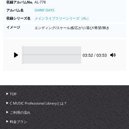
収録アルバムNo.
AL-778
アルバム名
SHINY DAYS
収録シリーズ名
メインライブラリーシリーズ（AL）
イメージ
エンディング/スケール感/広がり/喜び/希望/輝き
Seek
Current
03:52
/ 03:53
time
Play
Toggle
Mute
TOP
C MUSIC Professional Libraryとは？
ご利用の流れ
料金プラン