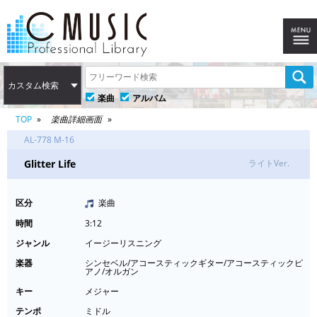
カスタム検索
楽曲
アルバム
TOP
楽曲詳細画面
AL-778 M-16
Glitter Life
ライトVer.
区分
楽曲
時間
3:12
ジャンル
イージーリスニング
楽器
シンセベル/アコースティックギター/アコースティックピ
アノ/オルガン
キー
メジャー
テンポ
ミドル