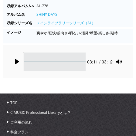
収録アルバムNo.
AL-778
アルバム名
SHINY DAYS
収録シリーズ名
メインライブラリーシリーズ（AL）
イメージ
爽やか/軽快/前向き/明るい/活発/希望/楽しさ/期待
Seek
Current
03:11
/ 03:12
time
Play
Toggle
Mute
TOP
C MUSIC Professional Libraryとは？
ご利用の流れ
料金プラン