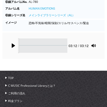
収録アルバムNo.
AL-780
アルバム名
HUMAN EMOTIONS
収録シリーズ名
メインライブラリーシリーズ（AL）
イメージ
恐怖/不気味/暗闇/深刻/スリル/サスペンス/緊迫
Seek
Current
03:12
/ 03:12
time
Play
Toggle
Mute
TOP
C MUSIC Professional Libraryとは？
ご利用の流れ
料金プラン