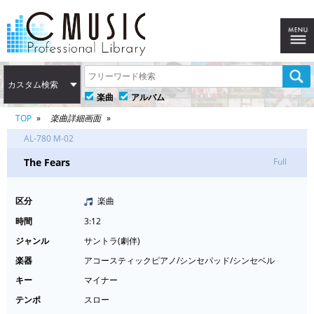
カスタム検索
楽曲
アルバム
TOP
楽曲詳細画面
AL-780 M-02
The Fears
Full
区分
楽曲
時間
3:12
ジャンル
サントラ(劇伴)
楽器
アコースティックピアノ/シンセパッド/シンセベル
キー
マイナー
テンポ
スロー