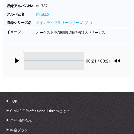
収録アルバムNo.
AL-787
アルバム名
JINGLES
収録シリーズ名
メインライブラリーシリーズ（AL）
イメージ
オーケストラ/遊園地/愉快/楽しい/サーカス
Seek
Current
00:21
/ 00:21
time
Play
Toggle
Mute
TOP
C MUSIC Professional Libraryとは？
ご利用の流れ
料金プラン