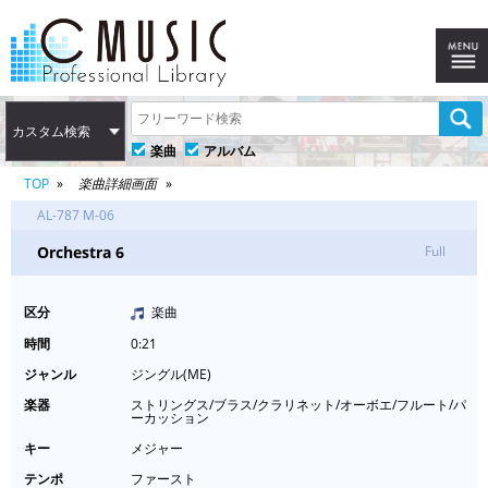
カスタム検索
楽曲
アルバム
TOP
楽曲詳細画面
AL-787 M-06
Orchestra 6
Full
区分
楽曲
時間
0:21
ジャンル
ジングル(ME)
楽器
ストリングス/ブラス/クラリネット/オーボエ/フルート/パ
ーカッション
キー
メジャー
テンポ
ファースト