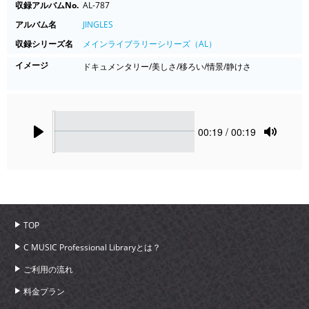
収録アルバムNo.
AL-787
アルバム名
JINGLES
収録シリーズ名
メインライブラリーシリーズ（AL）
イメージ
ドキュメンタリー/美しさ/移ろい/情景/静けさ
Seek
Current
00:19
/ 00:19
time
Play
Toggle
Mute
TOP
C MUSIC Professional Libraryとは？
ご利用の流れ
料金プラン