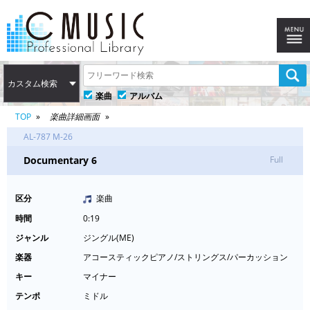
カスタム検索
楽曲
アルバム
TOP
楽曲詳細画面
AL-787 M-26
Documentary 6
Full
区分
楽曲
時間
0:19
ジャンル
ジングル(ME)
楽器
アコースティックピアノ/ストリングス/パーカッション
キー
マイナー
テンポ
ミドル