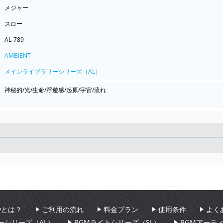
メジャー
スロー
AL-789
AMBIENT
メインライブラリーシリーズ（AL）
神秘的/光/生命/浮遊感/起原/宇宙/流れ
Seek
aryとは？
ご利用の流れ
料金プラン
使用条件
よく
ーシリーズ（AL）
BGMライトシリーズ（SL）
BGMアーテ