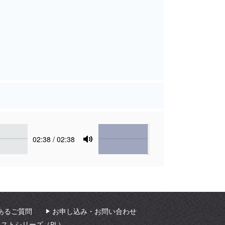
Volume
Current
02:38
/ 02:38
time
Toggle
Mute
あるご質問
お申し込み・お問い合わせ
ィストシリーズ（PL）