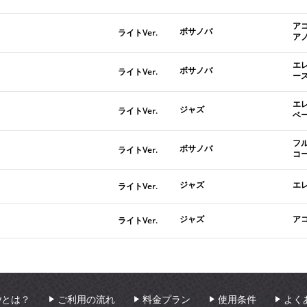
ア
ボサノバ
ライトVer.
ア
エ
ボサノバ
ライトVer.
ー
エ
ジャズ
ライトVer.
ベ
フ
ボサノバ
ライトVer.
コ
ジャズ
エ
ライトVer.
ジャズ
ア
ライトVer.
aryとは？
ご利用の流れ
料金プラン
使用条件
よく