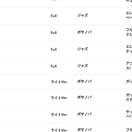
ー
エ
ジャズ
Full
ベ
フ
ボサノバ
Full
ク
エ
ジャズ
Full
テ
ア
ジャズ
Full
ス
ボサノバ
ガ
ライトVer.
ガ
ボサノバ
ライトVer.
ス
サ
ボサノバ
ライトVer.
ー
ボサノバ
フ
ライトVer.