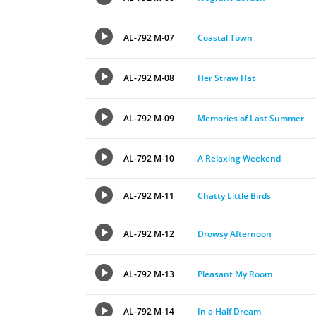
AL-792 M-07
Coastal Town
AL-792 M-08
Her Straw Hat
AL-792 M-09
Memories of Last Summer
AL-792 M-10
A Relaxing Weekend
AL-792 M-11
Chatty Little Birds
AL-792 M-12
Drowsy Afternoon
AL-792 M-13
Pleasant My Room
AL-792 M-14
In a Half Dream