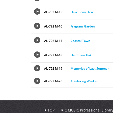
AL-792 M-15
Have Some Tea?
AL-792 M-16
Fragrant Garden
AL-792 M-17
Coastal Town
AL-792 M-18
Her Straw Hat
AL-792 M-19
Memories of Last Summer
AL-792 M-20
A Relaxing Weekend
TOP
C MUSIC Professional Libr