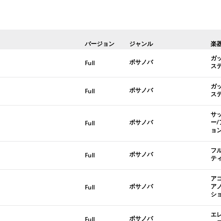
バージョン
ジャンル
楽
ガ
ボサノバ
Full
ス
ガ
ボサノバ
Full
ス
サ
ボサノバ
ー
Full
ョ
フ
ボサノバ
Full
テ
ア
ボサノバ
ア
Full
シ
エ
ボサノバ
Full