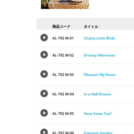
商品コード
タイトル
AL-792 M-01
Chatty Little Birds
AL-792 M-02
Drowsy Afternoon
AL-792 M-03
Pleasant My Room
AL-792 M-04
In a Half Dream
AL-792 M-05
Have Some Tea?
AL-792 M-06
Fragrant Garden