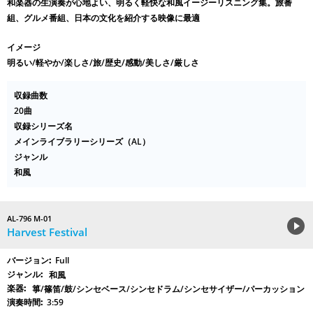
和楽器の生演奏が心地よい、明るく軽快な和風イージーリスニング集。旅番
組、グルメ番組、日本の文化を紹介する映像に最適
イメージ
明るい/軽やか/楽しさ/旅/歴史/感動/美しさ/厳しさ
収録曲数
20曲
収録シリーズ名
メインライブラリーシリーズ（AL）
ジャンル
和風
AL-796 M-01
Harvest Festival
Full
和風
箏/篠笛/鼓/シンセベース/シンセドラム/シンセサイザー/パーカッション
3:59