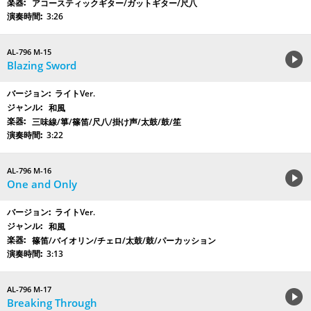
アコースティックギター/ガットギター/尺八
3:26
AL-796 M-15
Blazing Sword
ライトVer.
和風
三味線/箏/篠笛/尺八/掛け声/太鼓/鼓/笙
3:22
AL-796 M-16
One and Only
ライトVer.
和風
篠笛/バイオリン/チェロ/太鼓/鼓/パーカッション
3:13
AL-796 M-17
Breaking Through