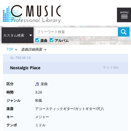
カスタム検索
楽曲
アルバム
TOP
楽曲詳細画面
AL-796 M-14
Nostalgic Place
ライトVer.
区分
楽曲
時間
3:26
ジャンル
和風
楽器
アコースティックギター/ガットギター/尺八
キー
メジャー
テンポ
ミドル