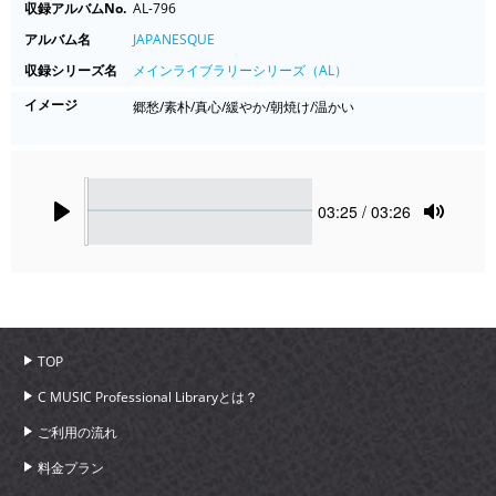
収録アルバムNo.
AL-796
アルバム名
JAPANESQUE
収録シリーズ名
メインライブラリーシリーズ（AL）
イメージ
郷愁/素朴/真心/緩やか/朝焼け/温かい
Seek
Current
03:25
/ 03:26
time
Play
Toggle
Mute
TOP
C MUSIC Professional Libraryとは？
ご利用の流れ
料金プラン