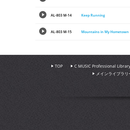
AL-803 M-14
Keep Running
AL-803 M-15
Mountains in My Hometown
TOP
C MUSIC Professional Libr
メインライブラリ