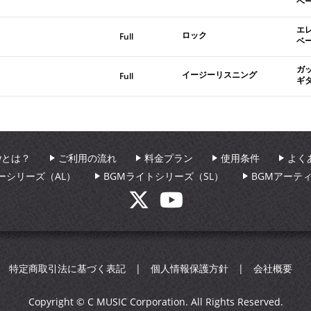
ベ
エ
ロック
Full
ベ
ガ
イージーリスニング
Full
ギ
aryとは？
ご利用の流れ
料金プラン
使用条件
よく
ーシリーズ（AL）
BGMライトシリーズ（SL）
BGMアーテ
特定商取引法に基づく表記
個人情報保護方針
会社概要
Copyright © C MUSIC Corporation. All Rights Reserved.