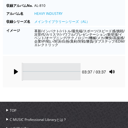
収録アルバムNo.
AL-810
アルバム名
HEAVY INDUSTRY
収録シリーズ名
メインライブラリーシリーズ（AL）
イメージ
革新/インパクト/バトル/最先端/スポーツ/スピード感/挑戦/
次世代/カリスマ/パワフル/プレゼンテーション/新登場/イ
ベント/オープニング/テクノロジー/機械/メカ/爽快/高揚感/
企業VP/戦い/対決/白熱/真剣/対戦/勝負/ダブステップ/EDM/
エレクトリック
Seek
Current
03:37
/ 03:37
time
Play
Toggle
Mute
TOP
C MUSIC Professional Libraryとは？