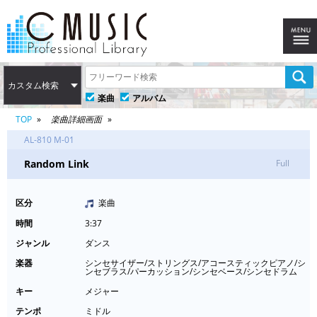
カスタム検索
楽曲
アルバム
TOP
楽曲詳細画面
AL-810 M-01
Random Link
Full
区分
楽曲
時間
3:37
ジャンル
ダンス
楽器
シンセサイザー/ストリングス/アコースティックピアノ/シ
ンセブラス/パーカッション/シンセベース/シンセドラム
キー
メジャー
テンポ
ミドル