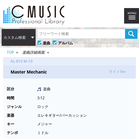
カスタム検索
楽曲
アルバム
TOP
楽曲詳細画面
AL-810 M-19
Master Mechanic
ライトVer.
区分
楽曲
時間
3:12
ジャンル
ロック
楽器
エレキギター/パーカッション
キー
メジャー
テンポ
ミドル