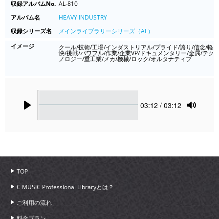
収録アルバムNo.
AL-810
アルバム名
HEAVY INDUSTRY
収録シリーズ名
メインライブラリーシリーズ（AL）
イメージ
クール/技術/工場/インダストリアル/プライド/誇り/信念/軽
快/挑戦/パワフル/作業/企業VP/ドキュメンタリー/金属/テク
ノロジー/重工業/メカ/機械/ロック/オルタナティブ
Seek
Current
03:12
/ 03:12
time
Play
Toggle
Mute
TOP
C MUSIC Professional Libraryとは？
ご利用の流れ
料金プラン