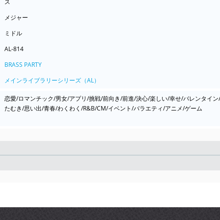
ス
メジャー
ミドル
AL-814
BRASS PARTY
メインライブラリーシリーズ（AL）
恋愛/ロマンチック/男女/アプリ/挑戦/前向き/前進/決心/楽しい/幸せ/バレンタイン
たむき/思い出/青春/わくわく/R&B/CM/イベント/バラエティ/アニメ/ゲーム
Seek