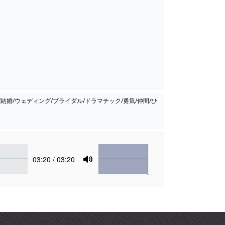
/結婚/ウェディング/ブライダル/ドラマチック/勇気/仲間/ひ
Volume
Current
03:20
/ 03:20
time
Toggle
Mute