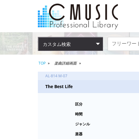
カスタム検索
TOP
楽曲詳細画面
AL-814 M-07
The Best Life
区分
時間
ジャンル
楽器