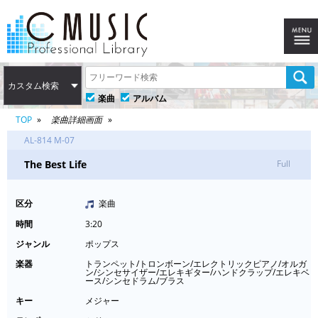
カスタム検索
楽曲
アルバム
TOP
楽曲詳細画面
AL-814 M-07
The Best Life
Full
区分
楽曲
時間
3:20
ジャンル
ポップス
楽器
トランペット/トロンボーン/エレクトリックピアノ/オルガ
ン/シンセサイザー/エレキギター/ハンドクラップ/エレキベ
ース/シンセドラム/ブラス
キー
メジャー