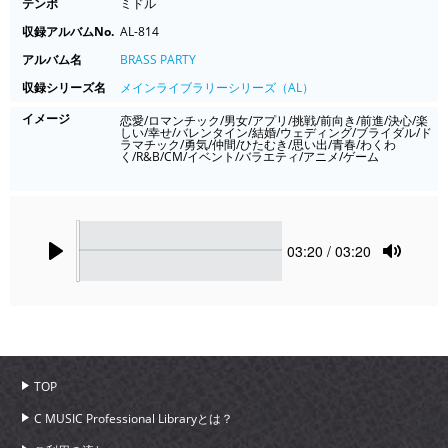
テンポ
ミドル
収録アルバムNo.
AL-814
アルバム名
BRASS PARTY
収録シリーズ名
メインライブラリーシリーズ（AL）
イメージ
恋愛/ロマンチック/男女/アプリ/挑戦/前向き/前進/決心/楽
しい/幸せ/バレンタイン/結婚/ウェディング/ブライダル/ド
ラマチック/勇気/仲間/ひたむき/思い出/青春/わくわ
く/R&B/CM/イベント/バラエティ/アニメ/ゲーム
Seek
Current
03:20
/ 03:20
time
Play
Toggle
Mute
TOP
C MUSIC Professional Libraryとは？