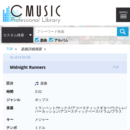
カスタム検索
楽曲
アルバム
TOP
楽曲詳細画面
AL-814 M-08
Midnight Runners
Full
区分
楽曲
時間
3:32
ジャンル
ポップス
楽器
トランペット/サックス/アコースティックギター/ウクレレ/
パーカッション/アコースティックベース/ドラム/ブラス
キー
メジャー
テンポ
ミドル