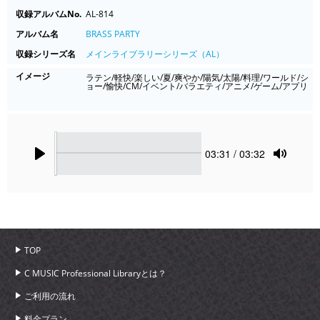
収録アルバムNo.
AL-814
アルバム名
BRASS PARTY
収録シリーズ名
メインライブラリーシリーズ（AL）
イメージ
ラテン/軽快/楽しい/夏/爽やか/陽気/太陽/料理/ワールド/シ
ョー/愉快/CM/イベント/バラエティ/アニメ/ゲーム/アプリ
Seek
Current
03:31
/ 03:32
time
Play
Toggle
Mute
TOP
C MUSIC Professional Libraryとは？
ご利用の流れ
料金プラン