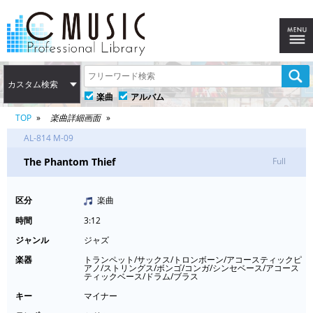
カスタム検索
楽曲
アルバム
TOP
楽曲詳細画面
AL-814 M-09
The Phantom Thief
Full
区分
楽曲
時間
3:12
ジャンル
ジャズ
楽器
トランペット/サックス/トロンボーン/アコースティックピ
アノ/ストリングス/ボンゴ/コンガ/シンセベース/アコース
ティックベース/ドラム/ブラス
キー
マイナー