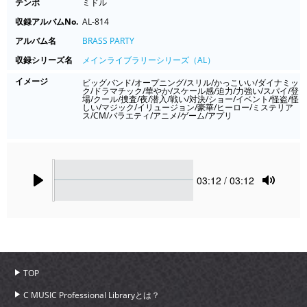
テンポ
ミドル
収録アルバムNo.
AL-814
アルバム名
BRASS PARTY
収録シリーズ名
メインライブラリーシリーズ（AL）
イメージ
ビッグバンド/オープニング/スリル/かっこいい/ダイナミッ
ク/ドラマチック/華やか/スケール感/迫力/力強い/スパイ/登
場/クール/捜査/夜/潜入/戦い/対決/ショー/イベント/怪盗/怪
しい/マジック/イリュージョン/豪華/ヒーロー/ミステリア
ス/CM/バラエティ/アニメ/ゲーム/アプリ
Seek
Current
03:12
/ 03:12
time
Play
Toggle
Mute
TOP
C MUSIC Professional Libraryとは？