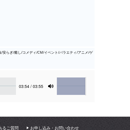
族/安らぎ/癒し/コメディ/CM/イベント/バラエティ/アニメ/ゲ
Volume
Current
03:54
/ 03:55
time
Toggle
Mute
あるご質問
お申し込み・お問い合わせ