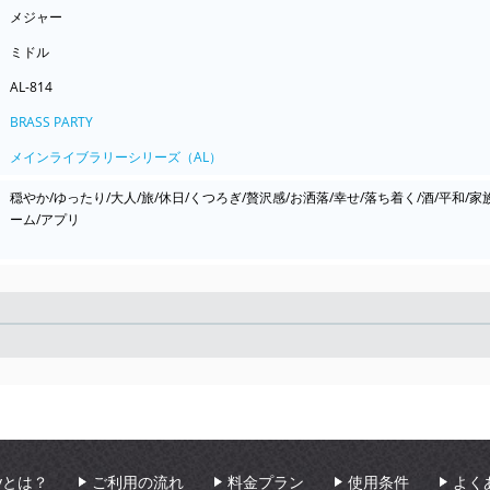
メジャー
ミドル
AL-814
BRASS PARTY
メインライブラリーシリーズ（AL）
穏やか/ゆったり/大人/旅/休日/くつろぎ/贅沢感/お洒落/幸せ/落ち着く/酒/平和/家
ーム/アプリ
Seek
aryとは？
ご利用の流れ
料金プラン
使用条件
よく