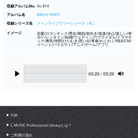
収録アルバムNo.
AL-814
アルバム名
BRASS PARTY
収録シリーズ名
メインライブラリーシリーズ（AL）
イメージ
恋愛/ロマンチック/男女/挑戦/前向き/前進/決心/楽しい/幸
せ/バレンタイン/結婚/ウェディング/ブライダル/ドラマチ
ック/勇気/仲間/ひたむき/思い出/青春/わくわく/R&B/CM/
イベント/バラエティ/アニメ/ゲーム/アプリ
Seek
Current
03:20
/ 03:20
time
Play
Toggle
Mute
TOP
C MUSIC Professional Libraryとは？
ご利用の流れ