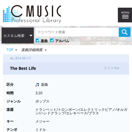
カスタム検索
楽曲
アルバム
TOP
楽曲詳細画面
AL-814 M-17
The Best Life
ライトVer.
区分
楽曲
時間
3:20
ジャンル
ポップス
楽器
トランペット/トロンボーン/エレクトリックピアノ/オルガ
ン/ハンドクラップ/エレキベース/ブラス
キー
メジャー
テンポ
ミドル