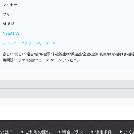
マイナー
フリー
AL-818
NEGATIVE
メインライブラリーシリーズ（AL）
寂しい/悲しい/過去/後悔/犯罪/未確認生物/浮遊感/空虚/虚無/真実/静か/静けさ/
境問題/ドラマ/映画/ニュース/ゲーム/アンビエント
Seek
aryとは？
ご利用の流れ
料金プラン
使用条件
よく