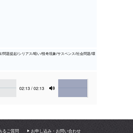
静寂/問題提起/シリアス/暗い/怪奇現象/サスペンス/社会問題/環
Volume
Current
02:13
/ 02:13
time
Toggle
Mute
あるご質問
お申し込み・お問い合わせ