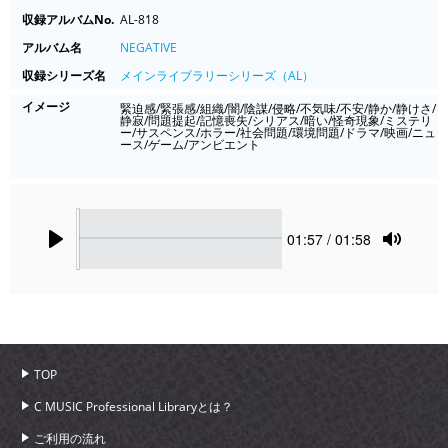
収録アルバムNo.
AL-818
アルバム名
NEGATIVE
収録シリーズ名
メインライブラリーシリーズ（AL）
イメージ
緊迫感/緊張感/組織/闇/陰謀/侵略/不気味/不安/静か/静けさ/
静寂/問題提起/記憶喪失/シリアス/暗い/怪奇現象/ミステリ
ー/サスペンス/ホラー/社会問題/環境問題/ドラマ/映画/ニュ
ース/ゲーム/アンビエント
Seek
Current
01:57
/ 01:58
time
Play
Toggle
Mute
TOP
C MUSIC Professional Libraryとは？
ご利用の流れ