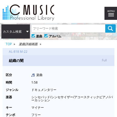
カスタム検索
楽曲
アルバム
TOP
楽曲詳細画面
AL-818 M-22
組織の闇
Full
区分
楽曲
時間
1:58
ジャンル
ドキュメンタリー
楽器
シンセパッド/シンセサイザー/アコースティックピアノ/パ
ーカッション
キー
マイナー
テンポ
フリー