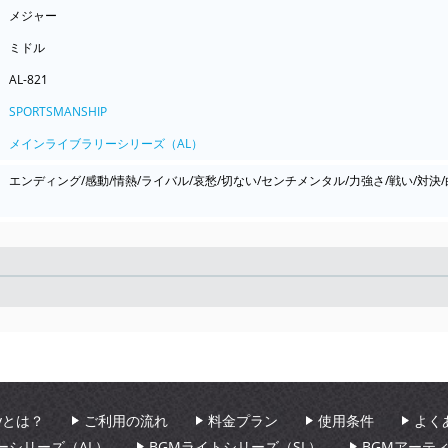
メジャー
ミドル
AL-821
SPORTSMANSHIP
メインライブラリーシリーズ（AL）
エンディング/感動/情熱/ライバル/哀愁/切ない/センチメンタル/力強さ/戦い/対決/
Seek
aryとは？
ご利用の流れ
料金プラン
使用条件
よく
ーシリーズ（AL）
BGMライトシリーズ（SL）
BGMアーテ