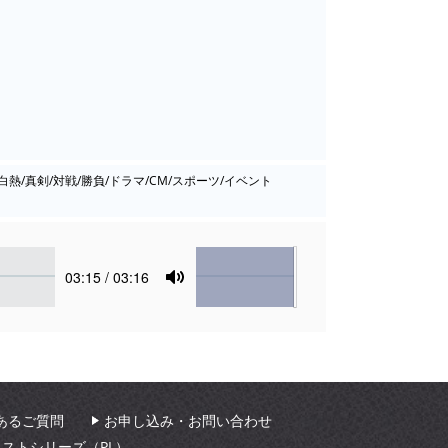
白熱/真剣/対戦/勝負/ドラマ/CM/スポーツ/イベント
Volume
Current
03:15
/ 03:16
time
Toggle
Mute
あるご質問
お申し込み・お問い合わせ
ィストシリーズ（PL）