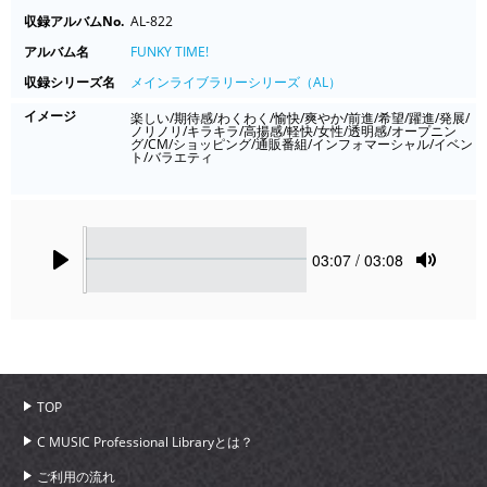
収録アルバムNo.
AL-822
アルバム名
FUNKY TIME!
収録シリーズ名
メインライブラリーシリーズ（AL）
イメージ
楽しい/期待感/わくわく/愉快/爽やか/前進/希望/躍進/発展/
ノリノリ/キラキラ/高揚感/軽快/女性/透明感/オープニン
グ/CM/ショッピング/通販番組/インフォマーシャル/イベン
ト/バラエティ
Seek
Current
03:07
/ 03:08
time
Play
Toggle
Mute
TOP
C MUSIC Professional Libraryとは？
ご利用の流れ