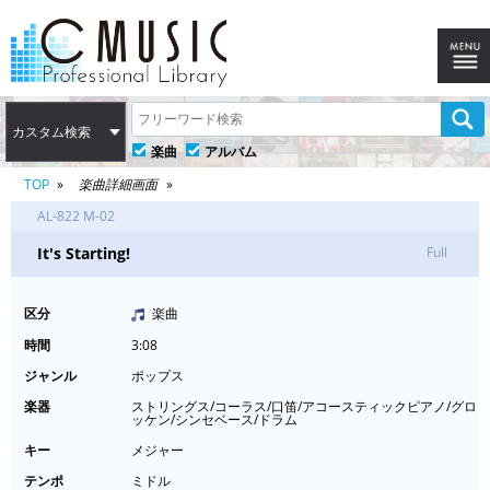
カスタム検索
楽曲
アルバム
TOP
楽曲詳細画面
AL-822 M-02
It's Starting!
Full
区分
楽曲
時間
3:08
ジャンル
ポップス
楽器
ストリングス/コーラス/口笛/アコースティックピアノ/グロ
ッケン/シンセベース/ドラム
キー
メジャー
テンポ
ミドル