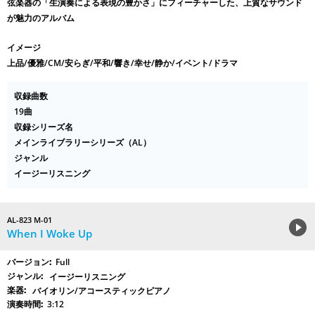
弦楽器の「生演奏による表現の豊かさ」にフィーチャーした、上質なサウンド
が魅力のアルバム
イメージ
上品/優雅/CM/安らぎ/平和/響き/幸せ/静か/イベント/ドラマ
収録曲数
19曲
収録シリーズ名
メインライブラリーシリーズ（AL）
ジャンル
イージーリスニング
AL-823 M-01
When I Woke Up
Full
イージーリスニング
バイオリン/アコースティックピアノ
3:12