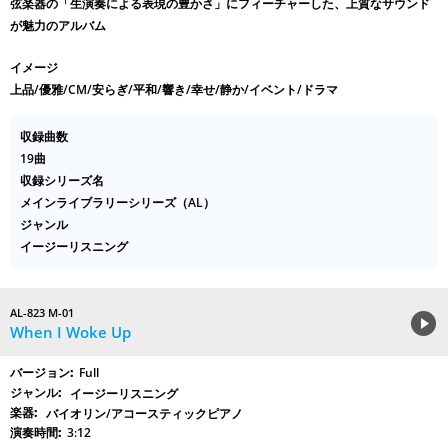
弦楽器の「生演奏による表現の豊かさ」にフィーチャーした、上質なサウンド
が魅力のアルバム
イメージ
上品/優雅/CM/安らぎ/平和/響き/幸せ/静か/イベント/ドラマ
収録曲数
19曲
収録シリーズ名
メインライブラリーシリーズ（AL）
ジャンル
イージーリスニング
AL-823 M-01
When I Woke Up
Full
イージーリスニング
バイオリン/アコースティックピアノ
3:12