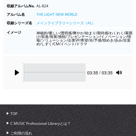
収録アルバムNo.
AL-824
アルバム名
THE LIGHT NEW WORLD
収録シリーズ名
メインライブラリーシリーズ（AL）
イメージ
神秘的/優しい/透明感/爽やか/始まり/期待感/わくわく/幕開
け/前進/発展/挑戦/プレゼンテーション/イノベーション/情
報/ソリューション/企業VP/希望/光/予感/煌めき/歩み/目覚
め/しずく/CM/イベント/ドラマ
Seek
Current
03:35
/ 03:35
time
Play
Toggle
Mute
TOP
C MUSIC Professional Libraryとは？
ご利用の流れ