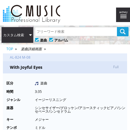
カスタム検索
楽曲
アルバム
TOP
楽曲詳細画面
AL-824 M-08
With Joyful Eyes
Full
区分
楽曲
時間
3:35
ジャンル
イージーリスニング
楽器
シンセサイザー/グロッケン/アコースティックピアノ/シン
セベース/シンセドラム
キー
メジャー
テンポ
ミドル