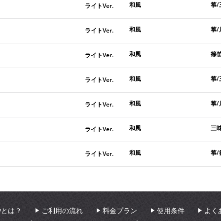
和風
箏
ライトVer.
和風
箏
ライトVer.
和風
篠笛
ライトVer.
和風
箏/
ライトVer.
和風
箏
ライトVer.
和風
三
ライトVer.
和風
箏/
ライトVer.
aryとは？
ご利用の流れ
料金プラン
使用条件
よく