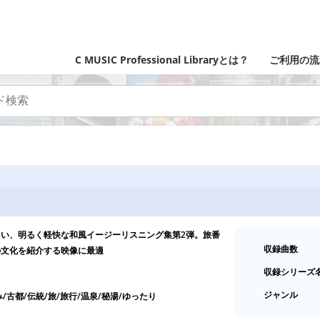
C MUSIC Professional Libraryとは？
ご利用の流
い、明るく軽快な和風イージーリスニング集第2弾。旅番
収録曲数
の文化を紹介する映像に最適
収録シリーズ
ジャンル
/古都/伝統/旅/旅行/温泉/秘湯/ゆったり