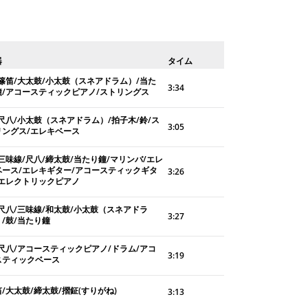
器
タイム
/篠笛/大太鼓/小太鼓（スネアドラム）/当た
3:34
鐘/アコースティックピアノ/ストリングス
/尺八/小太鼓（スネアドラム）/拍子木/鈴/ス
3:05
リングス/エレキベース
三味線/尺八/締太鼓/当たり鐘/マリンバ/エレ
ベース/エレキギター/アコースティックギタ
3:26
/エレクトリックピアノ
/尺八/三味線/和太鼓/小太鼓（スネアドラ
3:27
/鼓/当たり鐘
/尺八/アコースティックピアノ/ドラム/アコ
3:19
スティックベース
/大太鼓/締太鼓/摺鉦(すりがね)
3:13