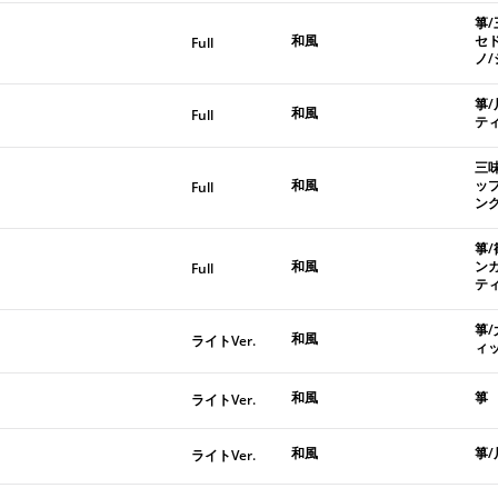
箏
和風
セ
Full
ノ
箏
和風
Full
テ
三
和風
ッ
Full
ン
箏
和風
ン
Full
テ
箏
和風
ライトVer.
ィ
和風
箏
ライトVer.
和風
箏/
ライトVer.