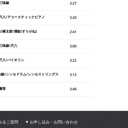
/三味線
3:27
/尺八/アコースティックピアノ
3:20
/締太鼓/摺鉦(すりがね)
2:41
三味線/尺八
3:00
/尺八/バイオリン
3:22
味線/シンセドラム/シンセストリングス
3:13
篠笛
3:46
あるご質問
お申し込み・お問い合わせ