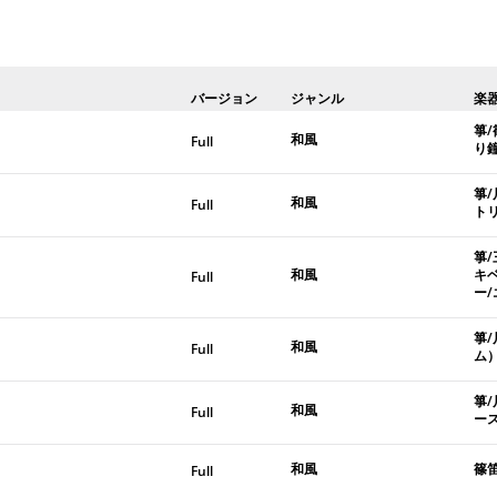
バージョン
ジャンル
楽
箏
和風
Full
り
箏
和風
Full
ト
箏/
和風
キ
Full
ー
箏
和風
Full
ム）
箏
和風
Full
ー
和風
篠笛
Full