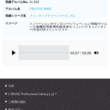
収録アルバムNo.
AL-828
アルバム名
CREATIVE MIND
収録シリーズ名
メインライブラリーシリーズ（AL）
イメージ
イノベーション/テクノロジー/ソリューション/情報/サイエ
ンス/無機質/発展/期待感/未来/かっこいい/ドキュメンタリ
ー/不安/CM/イベント/ドラマ
Seek
Current
03:27
/ 03:28
time
Play
Toggle
Mute
TOP
C MUSIC Professional Libraryとは？
ご利用の流れ
料金プラン