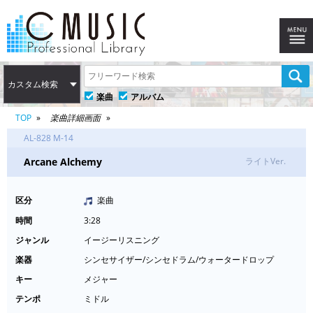
カスタム検索
楽曲
アルバム
TOP
楽曲詳細画面
AL-828 M-14
Arcane Alchemy
ライトVer.
区分
楽曲
時間
3:28
ジャンル
イージーリスニング
楽器
シンセサイザー/シンセドラム/ウォータードロップ
キー
メジャー
テンポ
ミドル