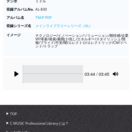
テンポ
ミドル
収録アルバムNo.
AL-830
アルバム名
TRAP POP
収録シリーズ名
メインライブラリーシリーズ（AL）
イメージ
テクノロジー/イノベーション/ソリューション/期待感/企業
VP/革新/発展/幕開け/兆し/エネルギー/スタイリッシュ/情
報/プライド/不安/闇/エレクトロ/エレクトリック/CM/イベ
ント/トラップ
Seek
Current
03:44
/ 03:45
time
Play
Toggle
Mute
TOP
C MUSIC Professional Libraryとは？