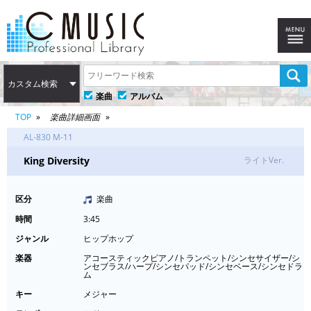
カスタム検索
楽曲
アルバム
TOP
楽曲詳細画面
AL-830 M-11
King Diversity
ライトVer.
区分
楽曲
時間
3:45
ジャンル
ヒップホップ
楽器
アコースティックピアノ/トランペット/シンセサイザー/シ
ンセブラス/ハープ/シンセパッド/シンセベース/シンセドラ
ム
キー
メジャー