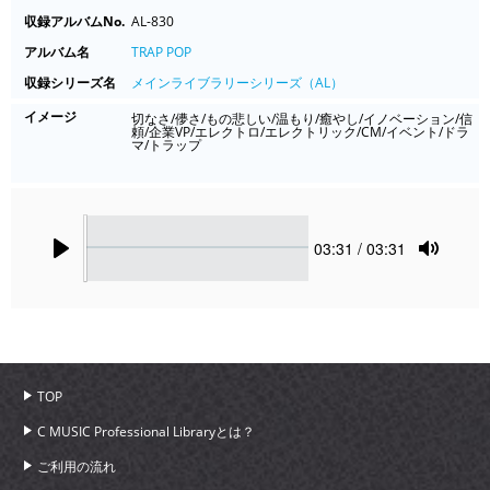
収録アルバムNo.
AL-830
アルバム名
TRAP POP
収録シリーズ名
メインライブラリーシリーズ（AL）
イメージ
切なさ/儚さ/もの悲しい/温もり/癒やし/イノベーション/信
頼/企業VP/エレクトロ/エレクトリック/CM/イベント/ドラ
マ/トラップ
Seek
Current
03:31
/ 03:31
time
Play
Toggle
Mute
TOP
C MUSIC Professional Libraryとは？
ご利用の流れ