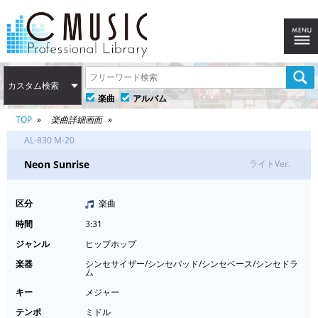
カスタム検索
楽曲
アルバム
TOP
楽曲詳細画面
AL-830 M-20
Neon Sunrise
ライトVer.
区分
楽曲
時間
3:31
ジャンル
ヒップホップ
楽器
シンセサイザー/シンセパッド/シンセベース/シンセドラ
ム
キー
メジャー
テンポ
ミドル