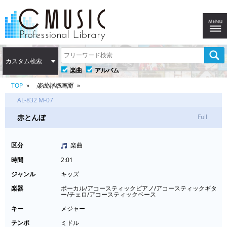
カスタム検索
楽曲
アルバム
TOP
楽曲詳細画面
AL-832 M-07
赤とんぼ
Full
区分
楽曲
時間
2:01
ジャンル
キッズ
楽器
ボーカル/アコースティックピアノ/アコースティックギタ
ー/チェロ/アコースティックベース
キー
メジャー
テンポ
ミドル