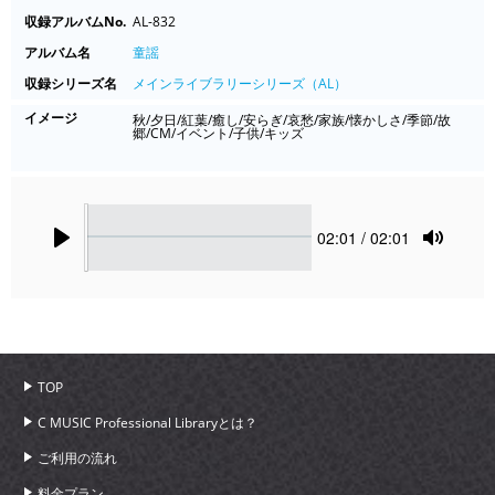
収録アルバムNo.
AL-832
アルバム名
童謡
収録シリーズ名
メインライブラリーシリーズ（AL）
イメージ
秋/夕日/紅葉/癒し/安らぎ/哀愁/家族/懐かしさ/季節/故
郷/CM/イベント/子供/キッズ
Seek
Current
02:01
/ 02:01
time
Play
Toggle
Mute
TOP
C MUSIC Professional Libraryとは？
ご利用の流れ
料金プラン