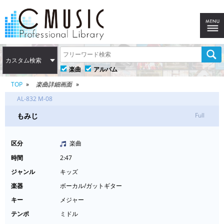
カスタム検索
楽曲
アルバム
TOP
楽曲詳細画面
AL-832 M-08
もみじ
Full
区分
楽曲
時間
2:47
ジャンル
キッズ
楽器
ボーカル/ガットギター
キー
メジャー
テンポ
ミドル