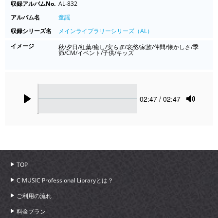
収録アルバムNo.
AL-832
アルバム名
童謡
収録シリーズ名
メインライブラリーシリーズ（AL）
イメージ
秋/夕日/紅葉/癒し/安らぎ/哀愁/家族/仲間/懐かしさ/季
節/CM/イベント/子供/キッズ
Seek
Current
02:47
/ 02:47
time
Play
Toggle
Mute
TOP
C MUSIC Professional Libraryとは？
ご利用の流れ
料金プラン