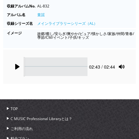
収録アルバムNo.
AL-832
アルバム名
童謡
収録シリーズ名
メインライブラリーシリーズ（AL）
イメージ
故郷/癒し/安らぎ/爽やか/ピュア/懐かしさ/家族/仲間/青春/
季節/CM/イベント/子供/キッズ
Seek
Current
02:43
/ 02:44
time
Play
Toggle
Mute
TOP
C MUSIC Professional Libraryとは？
ご利用の流れ
料金プラン