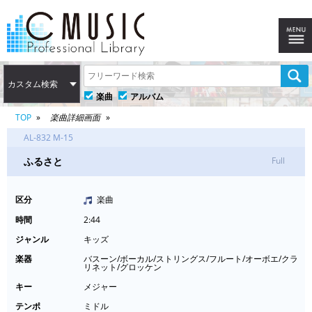
カスタム検索
楽曲
アルバム
TOP
楽曲詳細画面
AL-832 M-15
ふるさと
Full
区分
楽曲
時間
2:44
ジャンル
キッズ
楽器
バスーン/ボーカル/ストリングス/フルート/オーボエ/クラ
リネット/グロッケン
キー
メジャー
テンポ
ミドル