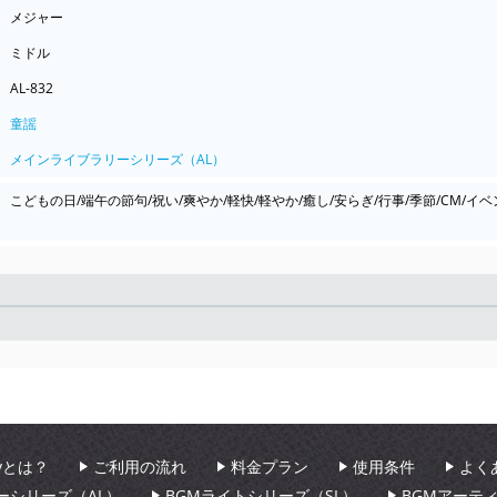
メジャー
ミドル
AL-832
童謡
メインライブラリーシリーズ（AL）
こどもの日/端午の節句/祝い/爽やか/軽快/軽やか/癒し/安らぎ/行事/季節/CM/イベ
Seek
aryとは？
ご利用の流れ
料金プラン
使用条件
よく
ーシリーズ（AL）
BGMライトシリーズ（SL）
BGMアーテ