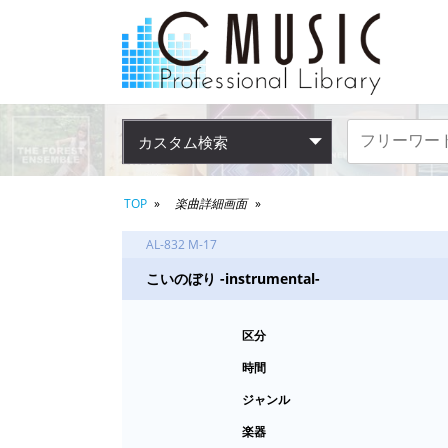
カスタム検索
TOP
楽曲詳細画面
AL-832 M-17
こいのぼり -instrumental-
区分
時間
ジャンル
楽器