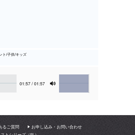
ント/子供/キッズ
Volume
Current
01:57
/ 01:57
time
Toggle
Mute
あるご質問
お申し込み・お問い合わせ
ィストシリーズ（PL）