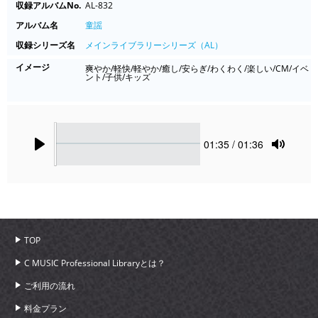
収録アルバムNo.
AL-832
アルバム名
童謡
収録シリーズ名
メインライブラリーシリーズ（AL）
イメージ
爽やか/軽快/軽やか/癒し/安らぎ/わくわく/楽しい/CM/イベ
ント/子供/キッズ
Seek
Current
01:35
/ 01:36
time
Play
Toggle
Mute
TOP
C MUSIC Professional Libraryとは？
ご利用の流れ
料金プラン