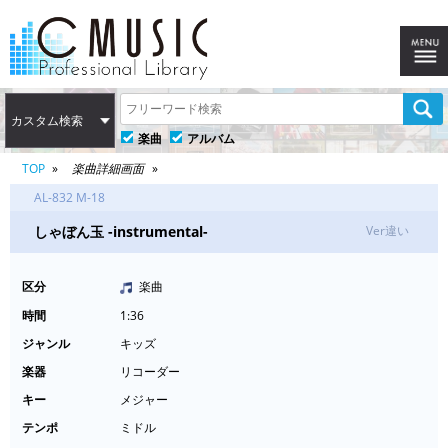
カスタム検索
楽曲
アルバム
TOP
楽曲詳細画面
AL-832 M-18
しゃぼん玉 -instrumental-
Ver違い
区分
楽曲
時間
1:36
ジャンル
キッズ
楽器
リコーダー
キー
メジャー
テンポ
ミドル