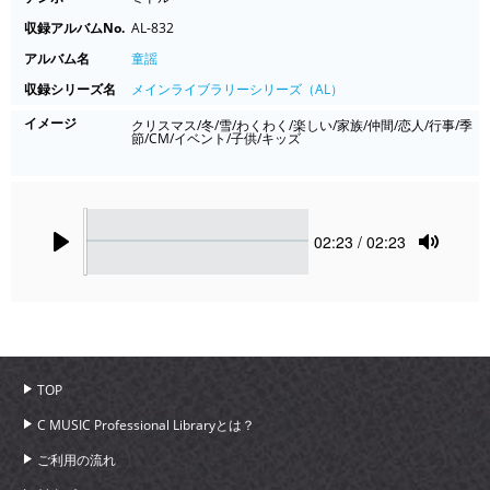
収録アルバムNo.
AL-832
アルバム名
童謡
収録シリーズ名
メインライブラリーシリーズ（AL）
イメージ
クリスマス/冬/雪/わくわく/楽しい/家族/仲間/恋人/行事/季
節/CM/イベント/子供/キッズ
Seek
Current
02:23
/ 02:23
time
Play
Toggle
Mute
TOP
C MUSIC Professional Libraryとは？
ご利用の流れ