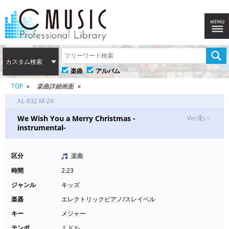
カスタム検索
楽曲
アルバム
TOP
楽曲詳細画面
AL-832 M-24
We Wish You a Merry Christmas -
Ver違い
instrumental-
区分
楽曲
時間
2:23
ジャンル
キッズ
楽器
エレクトリックピアノ/スレイベル
キー
メジャー
テンポ
ミドル