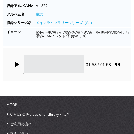
収録アルバムNo.
AL-832
アルバム名
童謡
収録シリーズ名
メインライブラリーシリーズ（AL）
イメージ
節分/行事/爽やか/温かみ/安らぎ/癒し/家族/仲間/懐かしさ/
季節/CM/イベント/子供/キッズ
Seek
Current
01:58
/ 01:58
time
Play
Toggle
Mute
TOP
C MUSIC Professional Libraryとは？
ご利用の流れ
料金プラン