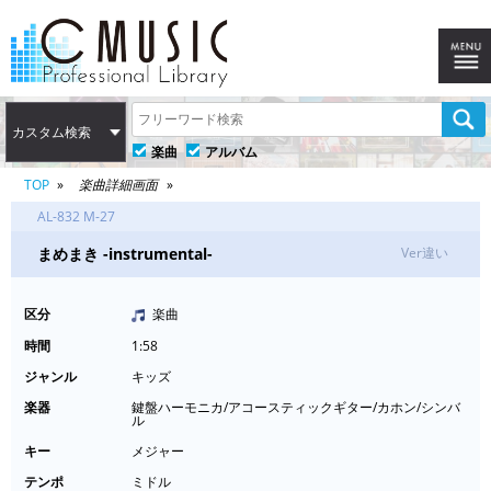
カスタム検索
楽曲
アルバム
TOP
楽曲詳細画面
AL-832 M-27
まめまき -instrumental-
Ver違い
区分
楽曲
時間
1:58
ジャンル
キッズ
楽器
鍵盤ハーモニカ/アコースティックギター/カホン/シンバ
ル
キー
メジャー
テンポ
ミドル