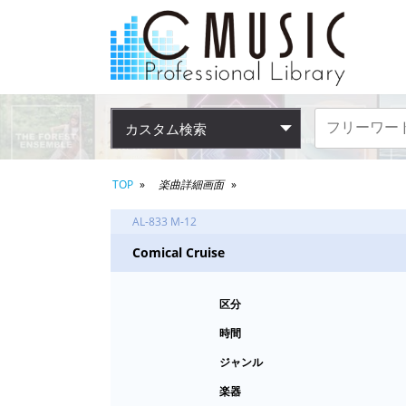
カスタム検索
TOP
楽曲詳細画面
AL-833 M-12
Comical Cruise
区分
時間
ジャンル
楽器