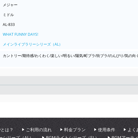
メジャー
ミドル
AL-833
WHAT FUNNY DAYS!
メインライブラリーシリーズ（AL）
カントリー/期待感/わくわく/楽しい/明るい/陽気/町ブラ/街ブラ/のんびり/気の向
Seek
aryとは？
ご利用の流れ
料金プラン
使用条件
よく
ーシリーズ（AL）
BGMライトシリーズ（SL）
BGMアーテ