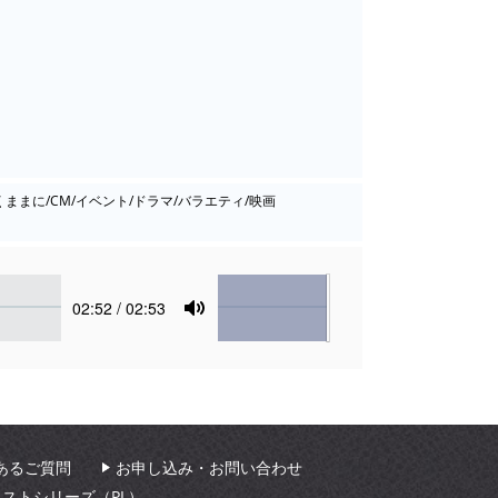
くままに/CM/イベント/ドラマ/バラエティ/映画
Volume
Current
02:52
/ 02:53
time
Toggle
Mute
あるご質問
お申し込み・お問い合わせ
ィストシリーズ（PL）