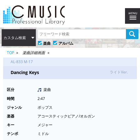
カスタム検索
楽曲
アルバム
TOP
楽曲詳細画面
AL-833 M-17
Dancing Keys
ライトVer.
区分
楽曲
時間
2:47
ジャンル
ポップス
楽器
アコースティックピアノ/オルガン
キー
メジャー
テンポ
ミドル