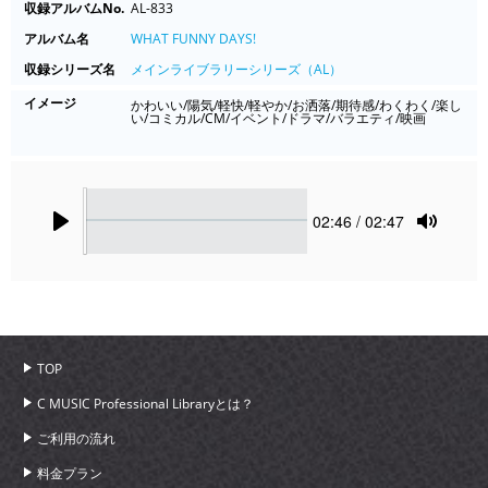
収録アルバムNo.
AL-833
アルバム名
WHAT FUNNY DAYS!
収録シリーズ名
メインライブラリーシリーズ（AL）
イメージ
かわいい/陽気/軽快/軽やか/お洒落/期待感/わくわく/楽し
い/コミカル/CM/イベント/ドラマ/バラエティ/映画
Seek
Current
02:46
/ 02:47
time
Play
Toggle
Mute
TOP
C MUSIC Professional Libraryとは？
ご利用の流れ
料金プラン