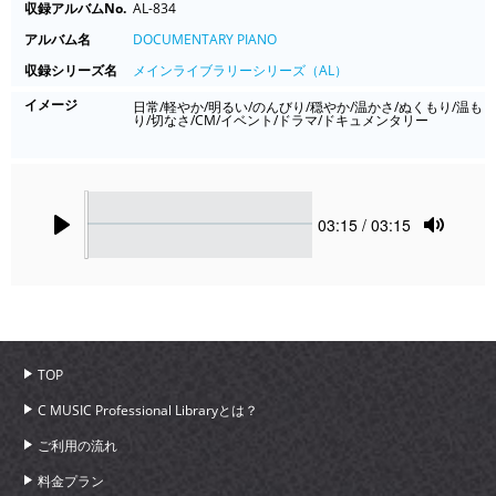
収録アルバムNo.
AL-834
アルバム名
DOCUMENTARY PIANO
収録シリーズ名
メインライブラリーシリーズ（AL）
イメージ
日常/軽やか/明るい/のんびり/穏やか/温かさ/ぬくもり/温も
り/切なさ/CM/イベント/ドラマ/ドキュメンタリー
Seek
Current
03:15
/ 03:15
time
Play
Toggle
Mute
TOP
C MUSIC Professional Libraryとは？
ご利用の流れ
料金プラン