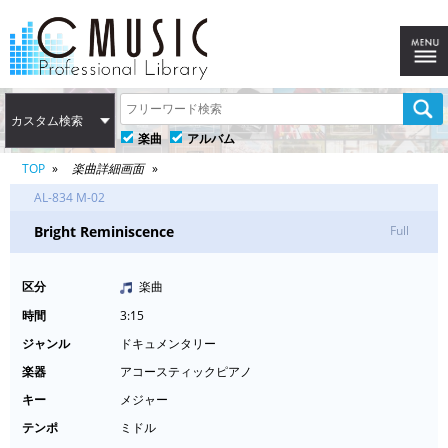
カスタム検索
楽曲
アルバム
TOP
楽曲詳細画面
AL-834 M-02
Bright Reminiscence
Full
区分
楽曲
時間
3:15
ジャンル
ドキュメンタリー
楽器
アコースティックピアノ
キー
メジャー
テンポ
ミドル