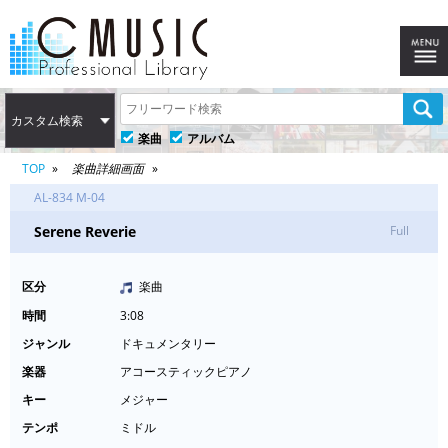
カスタム検索
楽曲
アルバム
TOP
楽曲詳細画面
AL-834 M-04
Serene Reverie
Full
区分
楽曲
時間
3:08
ジャンル
ドキュメンタリー
楽器
アコースティックピアノ
キー
メジャー
テンポ
ミドル