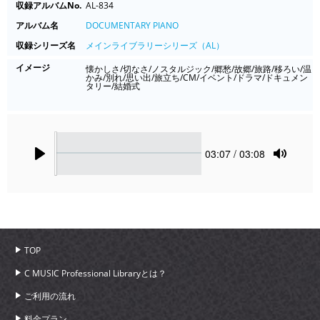
収録アルバムNo.
AL-834
アルバム名
DOCUMENTARY PIANO
収録シリーズ名
メインライブラリーシリーズ（AL）
イメージ
懐かしさ/切なさ/ノスタルジック/郷愁/故郷/旅路/移ろい/温
かみ/別れ/思い出/旅立ち/CM/イベント/ドラマ/ドキュメン
タリー/結婚式
Seek
Current
03:07
/ 03:08
time
Play
Toggle
Mute
TOP
C MUSIC Professional Libraryとは？
ご利用の流れ
料金プラン