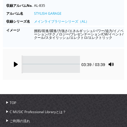
収録アルバムNo.
AL-835
アルバム名
STYLISH GARAGE
収録シリーズ名
メインライブラリーシリーズ（AL）
イメージ
挑戦/前進/躍進/力強さ/エネルギッシュ/パワー/迫力/イノベ
ーション/テクノロジー/プレゼンテーション/CM/イベント/
クール/スタイリッシュ/エレクトロ/エレクトリック
Seek
Current
03:39
/ 03:39
time
Play
Toggle
Mute
TOP
C MUSIC Professional Libraryとは？
ご利用の流れ