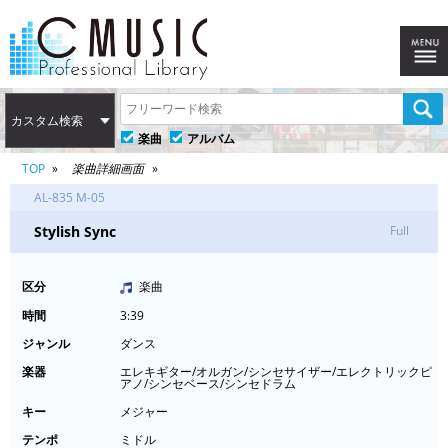
カスタム検索
楽曲
アルバム
TOP
楽曲詳細画面
AL-835 M-05
Stylish Sync
Full
区分
楽曲
時間
3:39
ジャンル
ダンス
楽器
エレキギター/オルガン/シンセサイザー/エレクトリックピ
アノ/シンセベース/シンセドラム
キー
メジャー
テンポ
ミドル