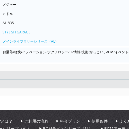
メジャー
ミドル
AL-835
STYLISH GARAGE
メインライブラリーシリーズ（AL）
お洒落/軽快/イノベーション/テクノロジー/IT/情報/技術/かっこいい/CM/イベ
Seek
aryとは？
ご利用の流れ
料金プラン
使用条件
よく
ーシリーズ（AL）
BGMライトシリーズ（SL）
BGMアーテ