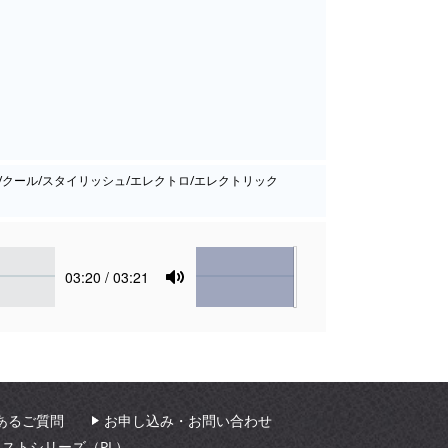
ント/クール/スタイリッシュ/エレクトロ/エレクトリック
Volume
Current
03:20
/ 03:21
time
Toggle
Mute
あるご質問
お申し込み・お問い合わせ
ィストシリーズ（PL）