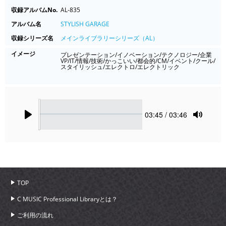
収録アルバムNo.
AL-835
アルバム名
STYLISH GARAGE
収録シリーズ名
メインライブラリーシリーズ（AL）
イメージ
プレゼンテーション/イノベーション/テクノロジー/企業
VP/IT/情報/技術/かっこいい/都会的/CM/イベント/クール/
スタイリッシュ/エレクトロ/エレクトリック
Seek
Current
03:45
/ 03:46
time
Play
Toggle
Mute
TOP
C MUSIC Professional Libraryとは？
ご利用の流れ