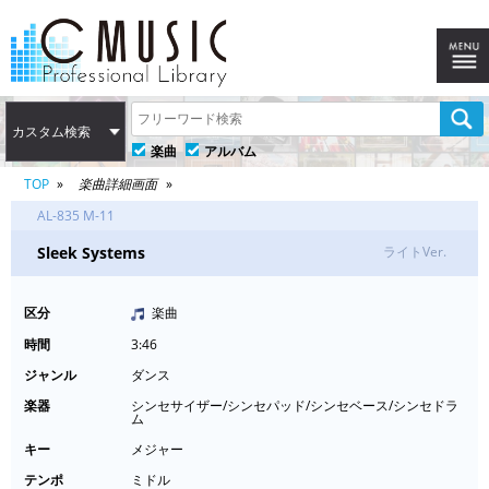
カスタム検索
楽曲
アルバム
TOP
楽曲詳細画面
AL-835 M-11
Sleek Systems
ライトVer.
区分
楽曲
時間
3:46
ジャンル
ダンス
楽器
シンセサイザー/シンセパッド/シンセベース/シンセドラ
ム
キー
メジャー
テンポ
ミドル